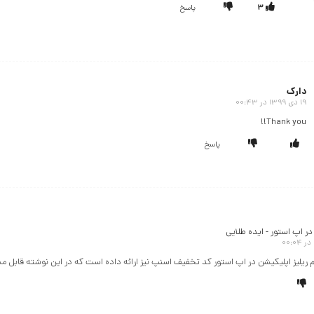
3
پاسخ
دارک
19 دی 1399 در 00:43
گفته:
Thank you!!
پاسخ
ر اپ استور - ایده طلایی
ام ریلیز اپلیکیشن در اپ استور کد تخفیف اسنپ نیز ارائه داده است که در این نوشته قابل 