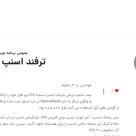
عمومی
,
برنامه نوی
ترفند اسنپ 
خواندن در
3
دقیقه
8
چند ساعت پیش شرکت اسنپ نس
و لوگوی دیگر به نام RadickRadio در اپ استور ثبت شده و قابل نصب است در این پیامک همچنین یک
از گوشی های اپل استفاده می کنند قرار داده شده بود.
متن پیامک اسنپ: “خبر خوب اسنپ برای کار
حالا از لینک زیر نسخه دائمی اسنپ را برای همیشه دانلود کنید، سپس یک سفر با ۵۰درصد تخفیف (تا سقف ۶هزار تومان) بروید
کد تخفیف: iOS-60