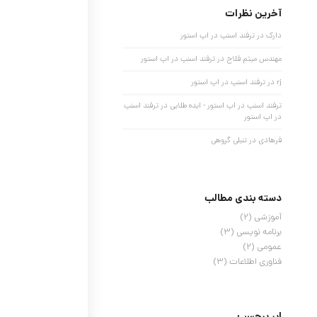
آخرین نظرات
دارک
در
ترفند اسنپ در اپ استور
مهندس میثم فلاح
در
ترفند اسنپ در اپ استور
rj
در
ترفند اسنپ در اپ استور
ترفند اسنپ در اپ استور - ایده طلایی
در
ترفند اسنپ
در اپ استور
فرهادی
در
تنبلی گروهی
دسته بندی مطالب
آموزشی
(2)
برنامه نویسی
(3)
عمومی
(2)
فناوری اطلاعات
(3)