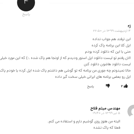
4
پاسخ
rj
4 اردیبهشت 1399 در 22:50
گفته:
این ترفند هم جواب نداده
اپل کلا این برنامه پاک کرده
حتی با این که دانلود کرده بودم
الان رفتم تو لیست دانلود اپل استور ودیدم که از اونجا هم پاک شده .:) که این مورد خیلی ک
لیست دانلود هاشون دانلود کنن
حالا نمیدونم چه جوری من برنامه که تو گوشی هم داشتم پاک شده اپل کرده یا خودم پاک 
اپل رو بعضی برنامه های ایرانی خیلی سخت گیر داده
2
پاسخ
مهندس میثم فلاح
5 تیر 1399 در 19:40
گفته:
البته من هنوز روی گوشیم دارم و استفاده می کنم.
فعلا که پاک نشده