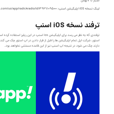
اعتبار تا ۷بهمن”
لینک نسخه iOS اپلیکیشن اسنپ
:
e.com/us/app/radickradio/id1493709500
ترفند نسخه iOS اسنپ
ترفندی که به نظر می رسد برای اپلیکیشن ios اسنپ
استور، شرکت اپل تمام اپلیکیشن ها را قبل از قرار دادن در اپ استور چک می کند.
دارند چک می شود در نتیجه اپ اسنپ نیز از این قاعده مستثنی نخواهد بود.