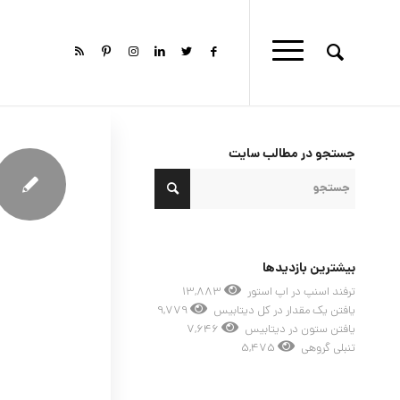
گفت:
جستجو در مطالب سایت
بیشترین بازدیدها
ترفند اسنپ در اپ استور
13,883
یافتن یک مقدار در کل دیتابیس
9,779
یافتن ستون در دیتابیس
7,646
تنبلی گروهی
5,475