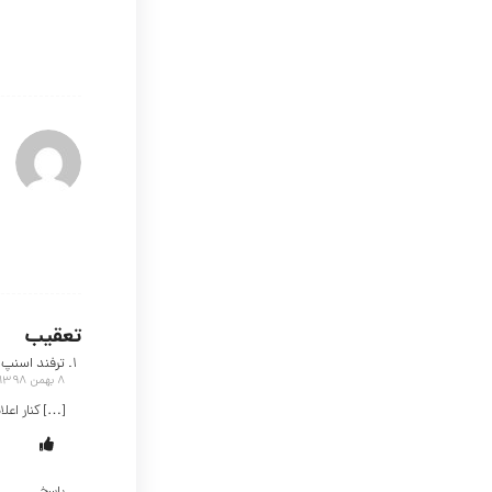
تعقیب
ترفند اسنپ د
8 بهمن 1398 در 00:04
[…] کنار اعل